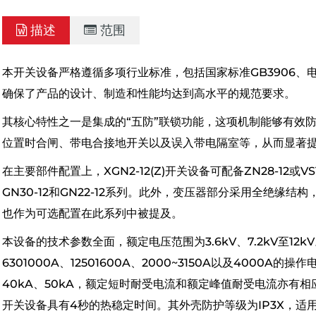
描述
范围
本开关设备严格遵循多项行业标准，包括国家标准GB3906、电力
确保了产品的设计、制造和性能均达到高水平的规范要求。
其核心特性之一是集成的“五防”联锁功能，这项机制能够有效
位置时合闸、带电合接地开关以及误入带电隔室等，从而显著
在主要部件配置上，XGN2-12(Z)开关设备可配备ZN28-12
GN30-12和GN22-12系列。此外，变压器部分采用全绝缘
也作为可选配置在此系列中被提及。
本设备的技术参数全面，额定电压范围为3.6kV、7.2kV至12k
6301000A、12501600A、2000~3150A以及4000A的
40kA、50kA，额定短时耐受电流和额定峰值耐受电流亦有相
开关设备具有4秒的热稳定时间。其外壳防护等级为IP3X，