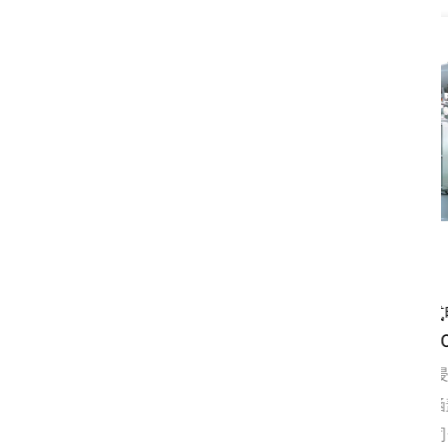
kV油浸式电力变压
SZ11 35kV油浸式电力变压
至31500 kVa
器-2000至20000 kVa
介绍这款 S11 型
我们的SZ11 35kV油浸式电力变压
式电力变压器，它涵盖
器，额定容量参数涵盖2000至
到 31500 kVA 的宽
20000 kVA，是公司长期发展与