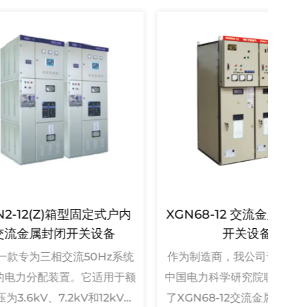
箱型固定式户内
XGN68-12 交流金属封闭环网
GT
开关设备
开关设备
50Hz系统
作为制造商，我公司于2002年与
我们
。它适用于额
中国电力科学研究院联合设计开发
缘智
kV和12kV的
了XGN68-12交流金属封闭环网开
维护