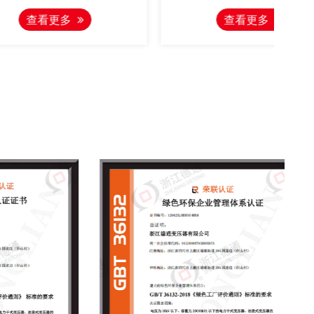
线和单母线分
关设备，旨在满足现代环网设备的
环保
查看更多
与分配，并可
发展需求。该产品吸收了国内外同
小巧
旁路单母线和
类产品的精髓，并融入了独特的创
及智
频繁操作的户
新。
真空
选择。
氟化
方面