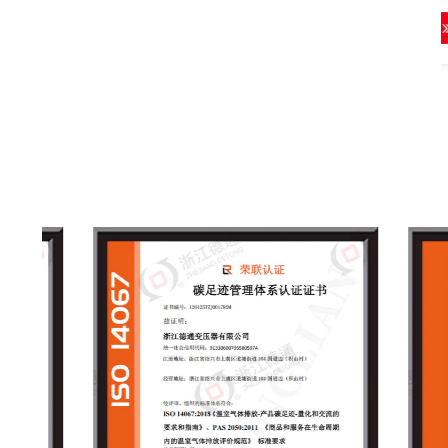
该系列产品历经长期
实践经验的结晶。其技术、性能及
看更多
查看更多
，已在技术、性能和
结构均已达到高度成熟与稳定，并
熟稳定，并广泛应用
在电网系统中得到了广泛应用。
的升压或降压配电场
合。